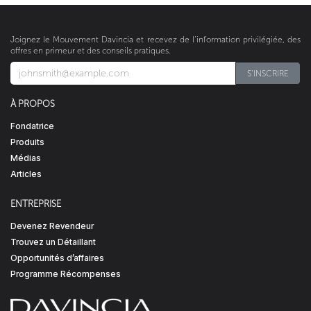
Joignez le Mouvement Davincia et recevez de l’information privilégiée, des
offres en primeur et des conseils pratiques.
S'INSCRIRE​​​​
À PROPOS
Fondatrice
Produits
Médias
Articles
ENTREPRISE
Devenez Revendeur
Trouvez un Détaillant
Opportunités d’affaires
Programme Récompenses