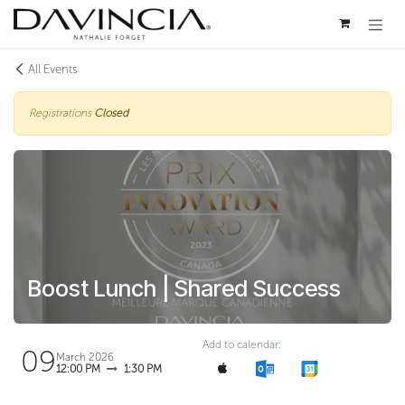
Skip to Content
All Events
Registrations
Closed
Boost Lunch | Shared Success
Add to calendar:
09
March 2026
12:00 PM
1:30 PM