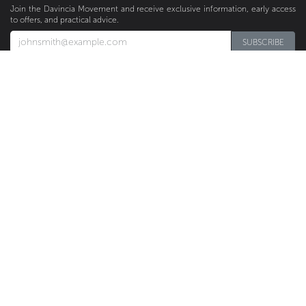
Join the Davincia Movement and receive exclusive information, early access
to offers, and practical advice.
SUBSCRIBE​​​​
ABOUT
Founder
Products
Medias
Articles
WORK WITH US
Become a Retailer
Find a Retailer
Business Opportunities
Rewards Program
FOLLOW US