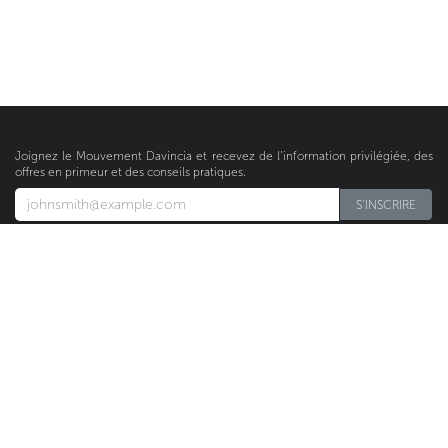
Joignez le Mouvement Davincia et recevez de l’information privilégiée, des
offres en primeur et des conseils pratiques.
S'INSCRIRE​​​​
À PROPOS
Fondatrice
Produits
Médias
Articles
ENTREPRISE
Devenez Revendeur
Trouvez un Détaillant