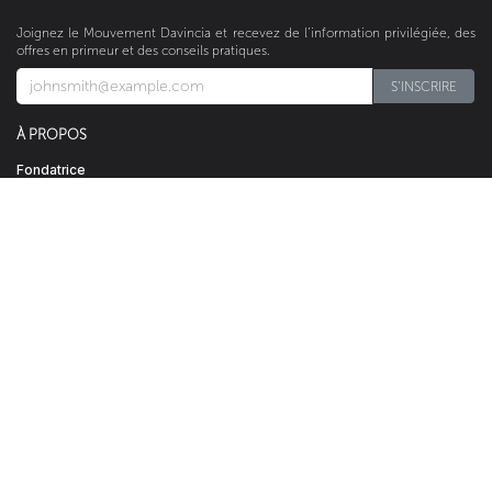
Joignez le Mouvement Davincia et recevez de l’information privilégiée, des
offres en primeur et des conseils pratiques.
S'INSCRIRE​​​​
À PROPOS
Fondatrice
Produits
Médias
Articles
ENTREPRISE
Devenez Revendeur
Trouvez un Détaillant
Opportunités d’affaires
Programme Récompenses