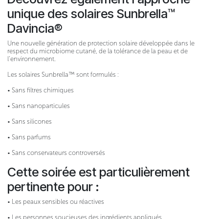
unique des solaires Sunbrella™
Davincia®
Une nouvelle génération de protection solaire développée dans le
respect du microbiome cutané, de la tolérance de la peau et de
l’environnement.
Les solaires Sunbrella™ sont formulés :
• Sans filtres chimiques
• Sans nanoparticules
• Sans silicones
• Sans parfums
• Sans conservateurs controversés
Cette soirée est particulièrement
pertinente pour :
• Les peaux sensibles ou réactives
• Les personnes soucieuses des ingrédients appliqués