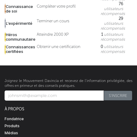
76
Connaissance
Compléter votre profil
utilisateurs
de soi
récompensés
29
Terminer un cours
L'expérimenté
utilisateurs
récompensés
Héros
Atteindre 2000 XP
1
utilisateurs
communautaire
récompensés
Connaissances
Obtenir une certification
0
utilisateurs
certifiées
récompensés
Joignez le Mouvement Davincia et recevez de l’information privilégiée, des
offres en primeur et des conseils pratiques.
S'INSCRIRE​​​​
À PROPOS
Fondatrice
Produits
Médias