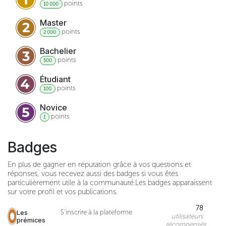
point
s
10 000
Master
point
s
2 000
Bachelier
point
s
500
Étudiant
point
s
100
Novice
point
s
1
Badges
En plus de gagner en réputation grâce à vos questions et
réponses, vous recevez aussi des badges si vous êtes
particulièrement utile à la communauté.
Les badges apparaissent
sur votre profil et vos publications.
78
Les
S'inscrire à la plateforme
utilisateurs
prémices
récompensés