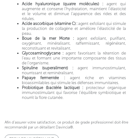
Acide hyaluronique (quatre molécules) :
agent qui
augmente et conserve l’hydratation, maintient l’élasticité
et le volume et diminue l’apparence des rides et des
ridules.
Acide ascorbique (vitamine C) :
agent exfoliant qui stimule
la production de collagène et améliore l’élasticité de la
peau.
Boue de la mer Morte :
agent exfoliant, purifiant,
oxygénant, minéralisant, raffermissant, régénérant,
reconstituant et revitalisant.
Glycosaminoglycane :
agent favorisant la rétention de
l’eau et formant une importante composante des tissus
de l’organisme.
Spiruline (superaliment) :
agent immunostimulant,
nourrissant et reminéralisant.
Papaye fermentée :
agent riche en vitamines
bioassimilables qui stimule les défenses immunitaires.
Probiotique (bactérie lactique) :
protecteur organique
immunostimulant qui favorise l’équilibre symbiotique et
nourrit la flore cutanée.
Afin d’assurer votre satisfaction, ce produit de grade professionnel doit être
recommandé par un détaillant Davincia®.