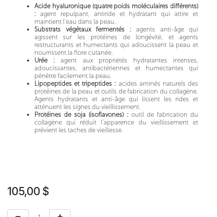
Acide hyaluronique (quatre poids moléculaires différents)
:
agent repulpant, antiride et hydratant qui attire et
maintient l’eau dans la peau.
Substrats végétaux fermentés :
agents anti-âge qui
agissent sur les protéines de longévité, et agents
restructurants et humectants qui adoucissent la peau et
nourrissent la flore cutanée.
Urée :
agent aux propriétés hydratantes intenses,
adoucissantes, antibactériennes et humectantes qui
pénètre facilement la peau.
Lipopeptides et tripeptides :
acides aminés naturels des
protéines de la peau et outils de fabrication du collagène.
Agents hydratants et anti-âge qui lissent les rides et
atténuent les signes du vieillissement.
Protéines de soja (isoflavones) :
outil de fabrication du
collagène qui réduit l’apparence du vieillissement et
prévient les taches de vieillesse.
105,00
$