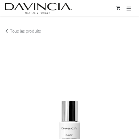
Se rendre au contenu
Tous les produits