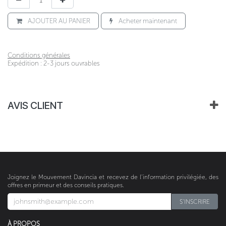
AJOUTER AU PANIER
Acheter maintenant
Conditions générales
Expédition : 2-3 jours ouvrables
AVIS CLIENT
Joignez le Mouvement Davincia et recevez de l’information privilégiée, des
offres en primeur et des conseils pratiques.
S'INSCRIRE​​​​
À PROPOS