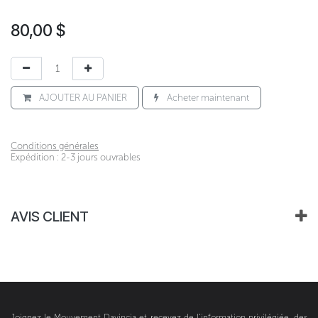
80,00
$
AJOUTER AU PANIER
Acheter maintenant
Conditions générales
Expédition : 2-3 jours ouvrables
AVIS CLIENT
Joignez le Mouvement Davincia et recevez de l’information privilégiée, des