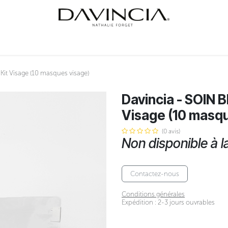
INER
SOINS
ÉVÉNEMENTS
NATHALIE FORGET
COURS
CONTA
t Visage (10 masques visage)
Davincia - SOIN
Visage (10 masqu
(0 avis)
Non disponible à l
Contactez-nous
Conditions générales
Expédition : 2-3 jours ouvrables