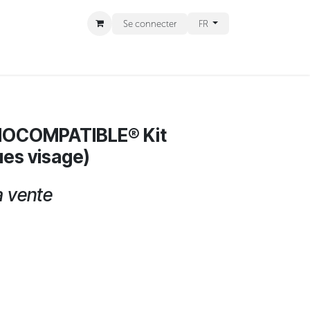
Se connecter
FR
CT
RENDEZ-VOUS
 BIOCOMPATIBLE® Kit
es visage)
a vente