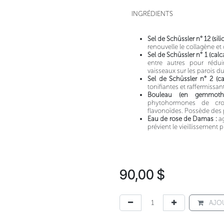
INGRÉDIENTS
Sel de Schüssler n° 12 (silic
renouvelle le collagène et
Sel de Schüssler n° 1 (calca
entre autres pour rédu
vaisseaux sur les parois du
Sel de Schüssler n° 2 (c
tonifiantes et raffermissa
Bouleau (en gemmoth
phytohormones de croi
flavonoïdes. Possède des pr
Eau de rose de Damas :
ag
prévient le vieillissement 
90,00
$
AJOU