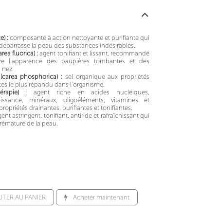
e) :
composante à action nettoyante et purifiante qui
 débarrasse la peau des substances indésirables.
rea fluorica) :
agent tonifiant et lissant, recommandé
ire l’apparence des paupières tombantes et des
 nez.
alcarea phosphorica) :
sel organique aux propriétés
ntes le plus répandu dans l’organisme.
érapie) :
agent riche en acides nucléiques,
ssance, minéraux, oligoéléments, vitamines et
opriétés drainantes, purifiantes et tonifiantes.
ent astringent, tonifiant, antiride et rafraîchissant qui
prématuré de la peau.
TER AU PANIER
Acheter maintenant