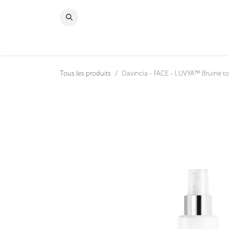
Se rendre au contenu
À PROPOS
MAGAS
Tous les produits
Davincia - FACE - LUVYA™ Bruine ton