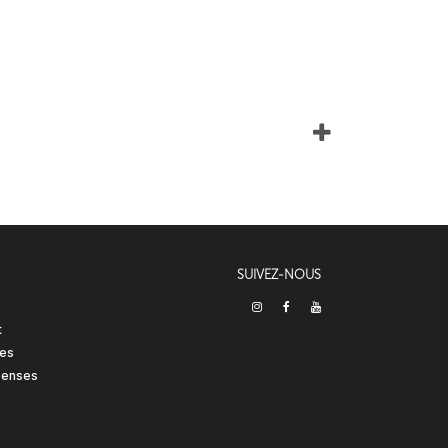
SUIVEZ-NOUS
t
res
enses