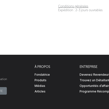
Conditions générales
Expédition : 2-3 jours ouvrables
À PROPOS
ENTREPRISE
Fondatrice
Devenez Revendeur
ation
Produits
Trouvez un Détaillan
Médias
Opportunités d’affai
​​​
Articles
Programme Récomp