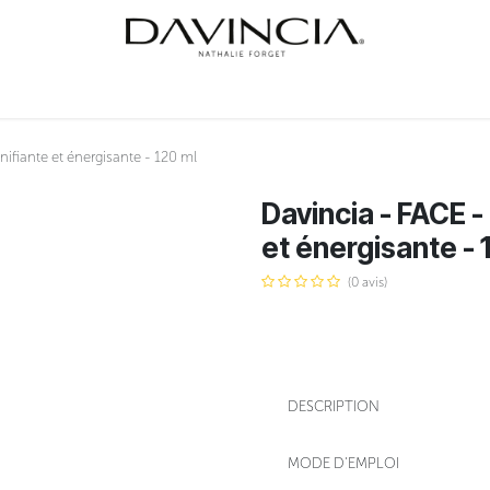
INER
SOINS
ÉVÉNEMENTS
NATHALIE FORGET
COURS
CONTA
ifiante et énergisante - 120 ml
Davincia - FACE -
et énergisante - 
(0 avis)
DESCRIPTION
MODE D'EMPLOI