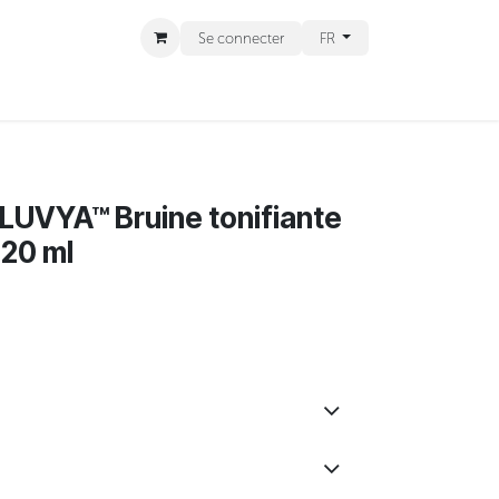
Se connecter
FR
CT
RENDEZ-VOUS
 LUVYA™ Bruine tonifiante
120 ml