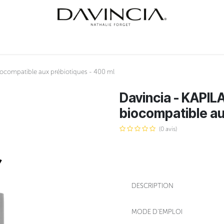
INER
SOINS
ÉVÉNEMENTS
NATHALIE FORGET
COURS
CONTA
compatible aux prébiotiques - 400 ml
Davincia - KAPI
biocompatible au
(0 avis)
DESCRIPTION
MODE D'EMPLOI