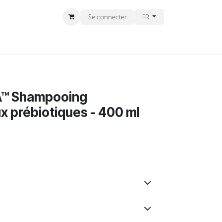
Se connecter
FR
CT
RENDEZ-VOUS
LA™ Shampooing
x prébiotiques - 400 ml