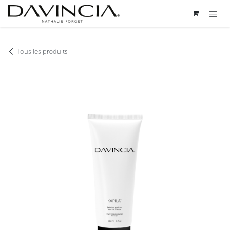
Se rendre au contenu
Tous les produits