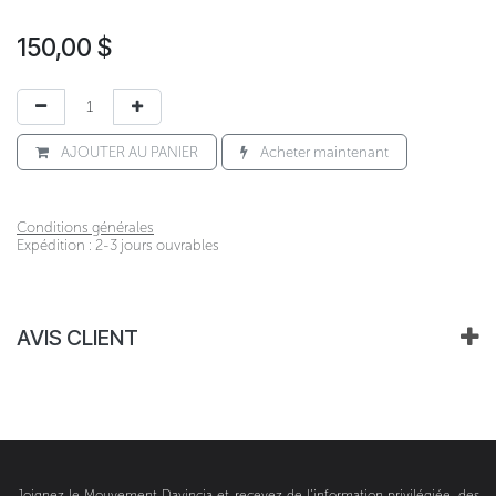
150,00
$
AJOUTER AU PANIER
Acheter maintenant
Conditions générales
Expédition : 2-3 jours ouvrables
AVIS CLIENT
Joignez le Mouvement Davincia et recevez de l’information privilégiée, des