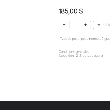
185,00
$
AJOU
Type de peau
:
peau normale à gra
Conditions générales
Expédition : 2-3 jours ouvrables