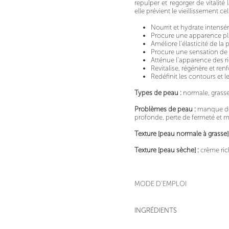
repulper et regorger de vitalit
elle prévient le vieillissement ce
Nourrit et hydrate intens
Procure une apparence plu
Améliore l’élasticité de la
Procure une sensation de
Atténue l’apparence des ri
Revitalise, régénère et ren
Redéfinit les contours et 
Types de peau :
normale, grasse
Problèmes de peau :
manque de 
profonde, perte de fermeté et m
Texture [peau normale à grasse]
Texture [peau sèche] :
crème ric
MODE D'EMPLOI
INGRÉDIENTS