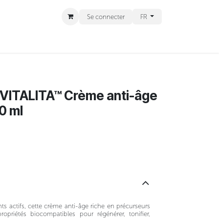
Se connecter
FR
CT
RENDEZ-VOUS
- VITALITA™ Crème anti-âge
0 ml
nts actifs, cette crème anti-âge riche en précurseurs
opriétés biocompatibles pour régénérer, tonifier,