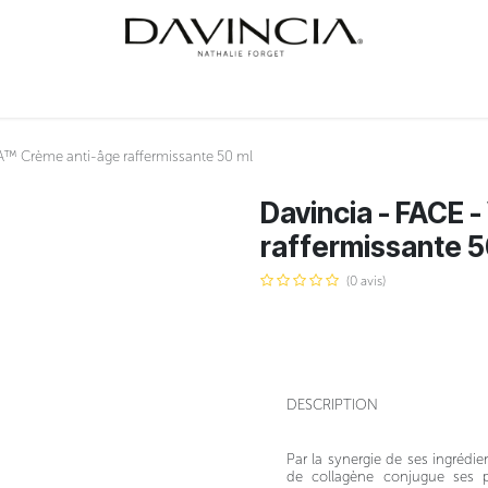
INER
SOINS
ÉVÉNEMENTS
NATHALIE FORGET
COURS
CONTA
TA™ Crème anti-âge raffermissante 50 ml
Davincia - FACE 
raffermissante 5
(0 avis)
DESCRIPTION
Par la synergie de ses ingrédie
de collagène conjugue ses pr