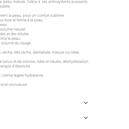
é la peau mature. Grâce à ses antioxydants puissants,
llulaire.
ément la peau, pour un confort sublime
s lisse et ferme à la peau
 peau
 volume naturel
des et des ridules
force la peau
le volume du visage
, sèche, très sèche, dévitalisée, mature ou ridée.
tonus et de volume, rides et ridules, déshydratation
anque d’élasticité.
 :
crème légère hydratante
he et onctueuse