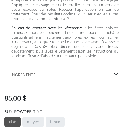
et tapoter jusqu’à ce que la poudre commence à se dégager.
Appliquer sur le visage, le cou, les oreilles et toute autre zone de
peau exposée au soleil. Répéter l’application en cas de
frottement. Pour des résultats optimaux, utiliser avec les autres
produits de la gamme Sunbrella™.
En cas de contact avec les vêtements :
les filtres solaires
minéraux naturels peuvent laisser une trace blanchâtre
puisqu’ils adhèrent facilement aux fibres textiles. Pour faciliter
le nettoyage, appliquez une petite quantité de savon à vaisselle
dégraissant Dawn® bleu directement sur la zone, frottez
délicatement, puis lavez le vêtement selon les instructions du
fabricant. Testez d’abord sur une partie peu visible.
INGRÉDIENTS
85,00
$
SUN POWDER TINT
clair
moyen
foncé