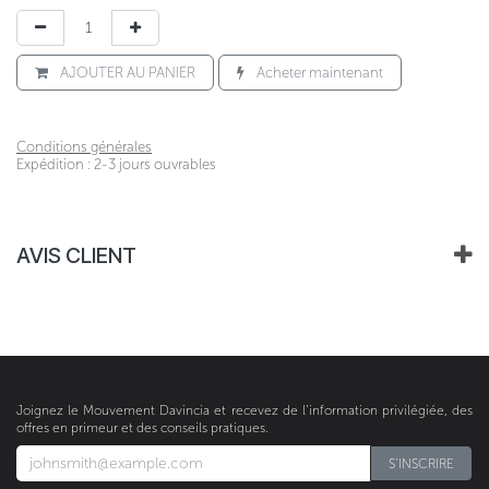
AJOUTER AU PANIER
Acheter maintenant
Conditions générales
Expédition : 2-3 jours ouvrables
AVIS CLIENT
Joignez le Mouvement Davincia et recevez de l’information privilégiée, des
offres en primeur et des conseils pratiques.
S'INSCRIRE​​​​