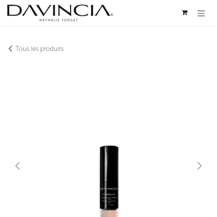
Se rendre au contenu
Tous les produits