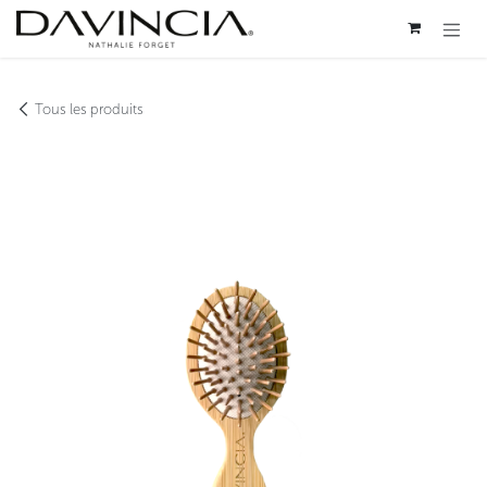
Se rendre au contenu
Tous les produits