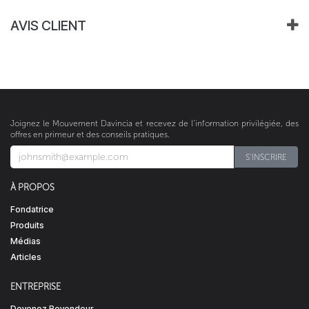
AVIS CLIENT
Joignez le Mouvement Davincia et recevez de l’information privilégiée, des
offres en primeur et des conseils pratiques.
S'INSCRIRE​​​​
À PROPOS
Fondatrice
Produits
Médias
Articles
ENTREPRISE
Devenez Revendeur