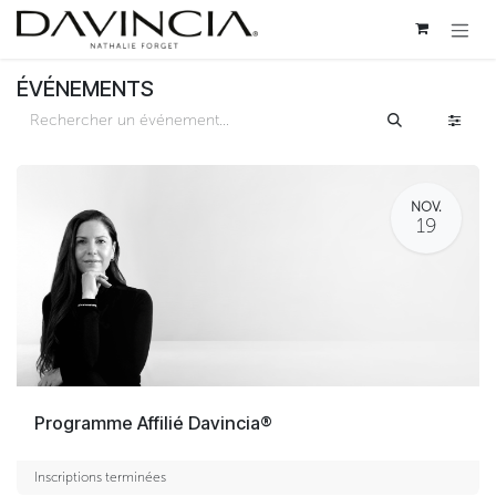
Se rendre au contenu
ÉVÉNEMENTS
NOV.
19
Programme Affilié Davincia®
Inscriptions terminées