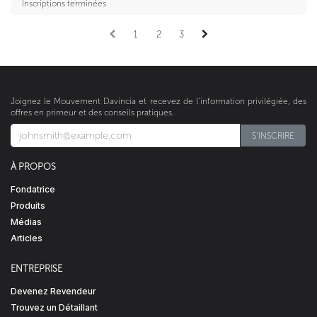
Inscriptions terminées
1
2
3
Joignez le Mouvement Davincia et recevez de l’information privilégiée, des
offres en primeur et des conseils pratiques.
S'INSCRIRE​​​​
À PROPOS
Fondatrice
Produits
Médias
Articles
ENTREPRISE
Devenez Revendeur
Trouvez un Détaillant